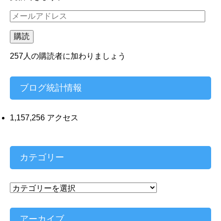
メ
ー
ル
購読
ア
ド
257人の購読者に加わりましょう
レ
ス
ブログ統計情報
1,157,256 アクセス
カテゴリー
カ
テ
ゴ
リ
アーカイブ