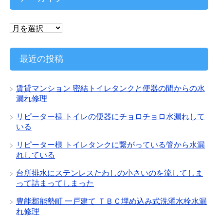
ー
ア
ー
カ
イ
最近の投稿
ブ
賃貸マンション 密結トイレタンクと便器の間からの水
漏れ修理
リピーター様 トイレの便器にチョロチョロ水漏れして
いる
リピーター様 トイレタンクに繋がっている管から水漏
れしている
台所排水にステンレスたわしの小さいのを流してしま
って詰まってしまった
豊能郡能勢町 一戸建て ＴＢＣ埋め込み式洗濯水栓水漏
れ修理