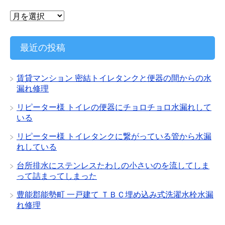
ア
ー
カ
イ
最近の投稿
ブ
賃貸マンション 密結トイレタンクと便器の間からの水
漏れ修理
リピーター様 トイレの便器にチョロチョロ水漏れして
いる
リピーター様 トイレタンクに繋がっている管から水漏
れしている
台所排水にステンレスたわしの小さいのを流してしま
って詰まってしまった
豊能郡能勢町 一戸建て ＴＢＣ埋め込み式洗濯水栓水漏
れ修理