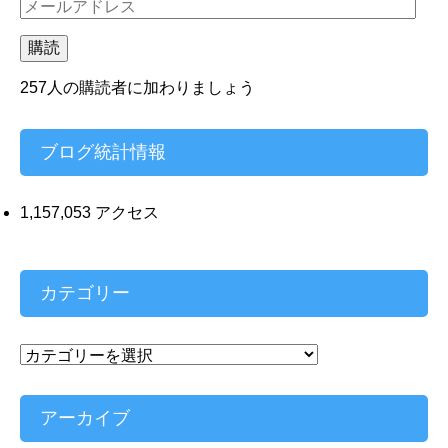
メ
ー
ル
購読
ア
ド
257人の購読者に加わりましょう
レ
ス
ブログ統計情報
1,157,053 アクセス
カテゴリー
カ
テ
ゴ
リ
アーカイブ
ー