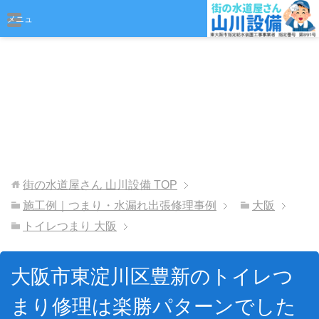
おまかせください
メニュ
ー
街の水道屋さん 山川設備
TOP
施工例｜つまり・水漏れ出張修理事例
大阪
トイレつまり 大阪
大阪市東淀川区豊新のトイレつ
まり修理は楽勝パターンでした