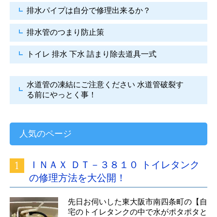
排水パイプは自分で
修理出来るか？
排水管のつまり防止策
トイレ 排水 下水
詰まり除去道具一式
水道管の凍結にご注意ください
水道管破裂す
る前にやっとく事！
人気のページ
ＩＮＡＸ ＤＴ－３８１０ トイレタンク
の修理方法を大公開！
先日お伺いした東大阪市南四条町の【自
宅のトイレタンクの中で水がポタポタと