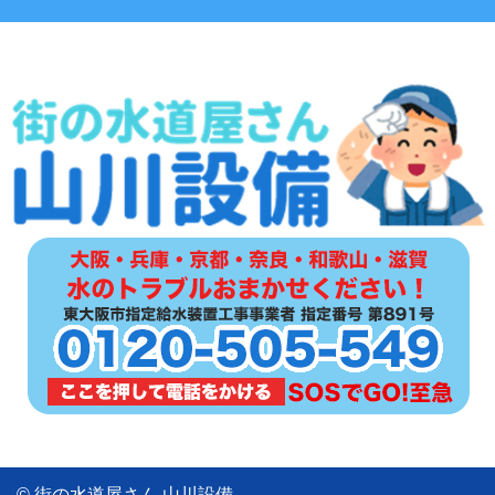
© 街の水道屋さん 山川設備