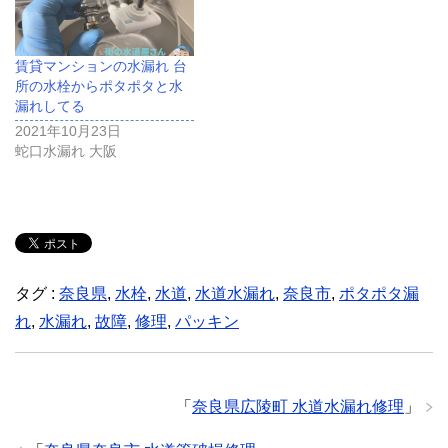
賃貸マンションの水漏れ 台
所の水栓からポタポタと水
漏れしてる
2021年10月23日
蛇口水漏れ 大阪
タグ :
奈良県
,
水栓
,
水道
,
水道水漏れ
,
奈良市
,
ポタポタ漏
れ
,
水漏れ
,
故障
,
修理
,
パッキン
「
奈良県広陵町 水道水漏れ修理
」