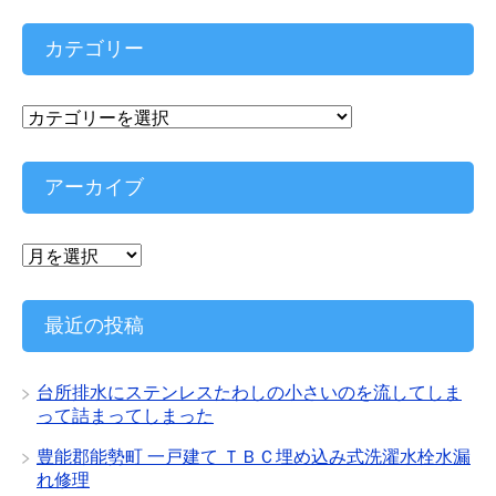
カテゴリー
カ
テ
ゴ
リ
アーカイブ
ー
ア
ー
カ
イ
最近の投稿
ブ
台所排水にステンレスたわしの小さいのを流してしま
って詰まってしまった
豊能郡能勢町 一戸建て ＴＢＣ埋め込み式洗濯水栓水漏
れ修理