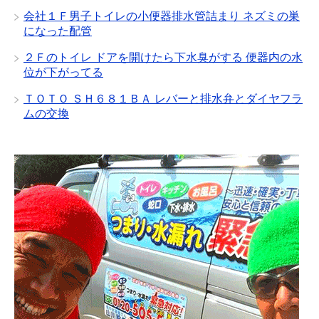
会社１Ｆ男子トイレの小便器排水管詰まり ネズミの巣
になった配管
２Ｆのトイレ ドアを開けたら下水臭がする 便器内の水
位が下がってる
ＴＯＴＯ ＳＨ６８１ＢＡ レバーと排水弁とダイヤフラ
ムの交換