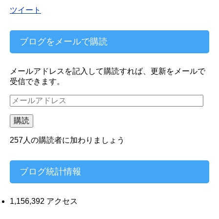
ツイート
ブログをメールで購読
メールアドレスを記入して購読すれば、更新をメールで
受信できます。
メ
ー
ル
購読
ア
ド
257人の購読者に加わりましょう
レ
ス
ブログ統計情報
1,156,392 アクセス