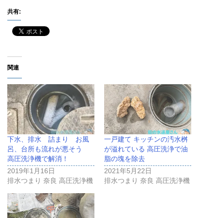
共有:
関連
下水、排水 詰まり お風
一戸建て キッチンの汚水桝
呂、台所も流れが悪そう
が溢れている 高圧洗浄で油
高圧洗浄機で解消！
脂の塊を除去
2019年1月16日
2021年5月22日
排水つまり 奈良 高圧洗浄機
排水つまり 奈良 高圧洗浄機