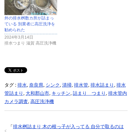
外の排水桝数カ所が詰まっ
ている 別業者に高圧洗浄を
勧められた
2024年3月14日
排水つまり 滋賀 高圧洗浄機
タグ :
排水
,
奈良県
,
シンク
,
清掃
,
排水管
,
排水詰まり
,
排水
管詰まり
,
大和郡山市
,
キッチン
,
詰まり つまり
,
排水管内
カメラ調査
,
高圧洗浄機
「
排水桝詰まり 木の根っ子が入ってる 自分で取るのは