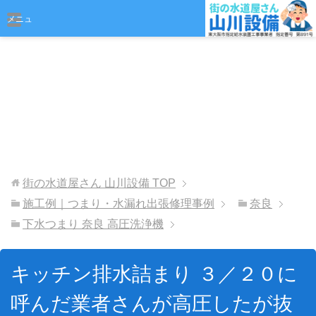
おまかせください
メニュ
ー
街の水道屋さん 山川設備
TOP
施工例｜つまり・水漏れ出張修理事例
奈良
下水つまり 奈良 高圧洗浄機
キッチン排水詰まり ３／２０に
呼んだ業者さんが高圧したが抜