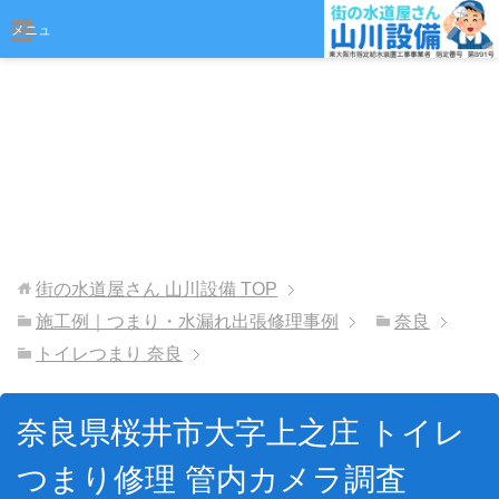
おまかせください
メニュ
ー
街の水道屋さん 山川設備
TOP
施工例｜つまり・水漏れ出張修理事例
奈良
トイレつまり 奈良
奈良県桜井市大字上之庄 トイレ
つまり修理 管内カメラ調査