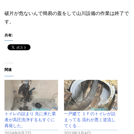
破片が危ないんで簡易の蓋をして山川設備の作業は終了で
す。
共有:
関連
トイレの詰まり 先に来た業
一戸建て １Ｆのトイレが詰
者が高圧洗浄するもすぐに
まってる 流れが悪く逆流し
再発した。
てくる…
2024年8月7日
2023年3月4日