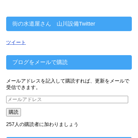
街の水道屋さん 山川設備Twitter
ツイート
ブログをメールで購読
メールアドレスを記入して購読すれば、更新をメールで
受信できます。
メ
ー
ル
購読
ア
ド
257人の購読者に加わりましょう
レ
ス