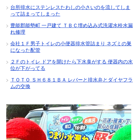
台所排水にステンレスたわしの小さいのを流してしま
って詰まってしまった
豊能郡能勢町 一戸建て ＴＢＣ埋め込み式洗濯水栓水漏
れ修理
会社１Ｆ男子トイレの小便器排水管詰まり ネズミの巣
になった配管
２Ｆのトイレ ドアを開けたら下水臭がする 便器内の水
位が下がってる
ＴＯＴＯ ＳＨ６８１ＢＡ レバーと排水弁とダイヤフラ
ムの交換