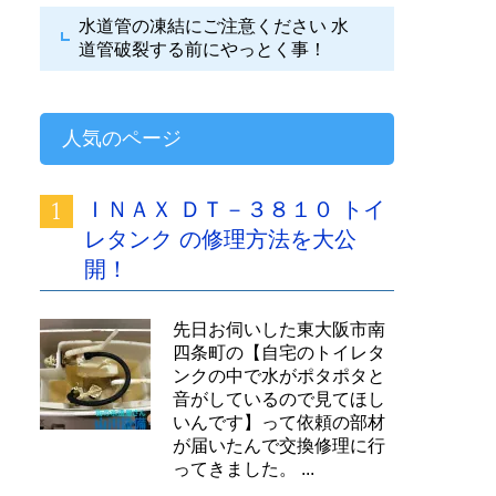
水道管の凍結にご注意ください
水
道管破裂する前にやっとく事！
人気のページ
ＩＮＡＸ ＤＴ－３８１０ トイ
レタンク の修理方法を大公
開！
先日お伺いした東大阪市南
四条町の【自宅のトイレタ
ンクの中で水がポタポタと
音がしているので見てほし
いんです】って依頼の部材
が届いたんで交換修理に行
ってきました。 ...