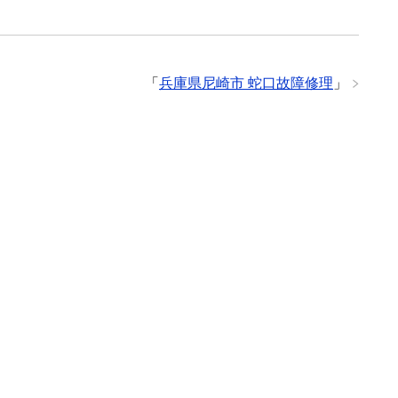
「
兵庫県尼崎市 蛇口故障修理
」