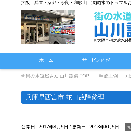
大阪・兵庫・京都・奈良・和歌山・滋賀
|
水のトラブル
ホーム
サービス内容
街の水道屋さん 山川設備
TOP
施工例｜つ
兵庫県西宮市 蛇口故障修理
公開日 :
2017年4月5日
/ 更新日 :
2018年6月5日
蛇