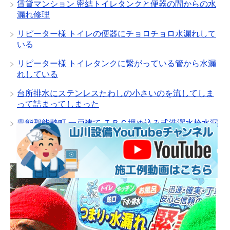
賃貸マンション 密結トイレタンクと便器の間からの水
漏れ修理
リピーター様 トイレの便器にチョロチョロ水漏れして
いる
リピーター様 トイレタンクに繋がっている管から水漏
れしている
台所排水にステンレスたわしの小さいのを流してしま
って詰まってしまった
豊能郡能勢町 一戸建て ＴＢＣ埋め込み式洗濯水栓水漏
れ修理