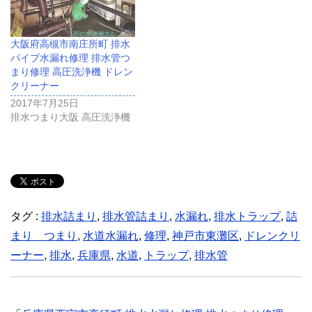
大阪府高槻市南庄所町 排水
パイプ水漏れ修理 排水管つ
まり修理 高圧洗浄機 ドレン
クリーナー
2017年7月25日
排水つまり大阪 高圧洗浄機
タグ :
排水詰まり
,
排水管詰まり
,
水漏れ
,
排水トラップ
,
詰
まり つまり
,
水道水漏れ
,
修理
,
神戸市東灘区
,
ドレンクリ
ーナー
,
排水
,
兵庫県
,
水道
,
トラップ
,
排水管