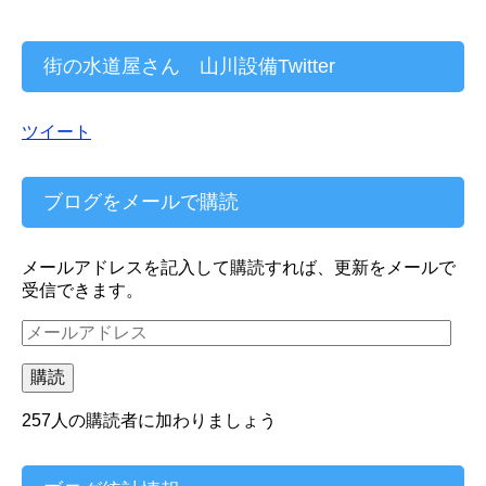
街の水道屋さん 山川設備Twitter
ツイート
ブログをメールで購読
メールアドレスを記入して購読すれば、更新をメールで
受信できます。
メ
ー
ル
購読
ア
ド
257人の購読者に加わりましょう
レ
ス