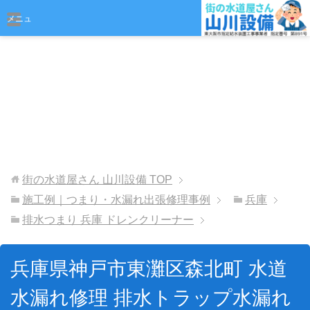
おまかせください
メニュ
ー
街の水道屋さん 山川設備
TOP
施工例｜つまり・水漏れ出張修理事例
兵庫
排水つまり 兵庫 ドレンクリーナー
兵庫県神戸市東灘区森北町 水道
水漏れ修理 排水トラップ水漏れ