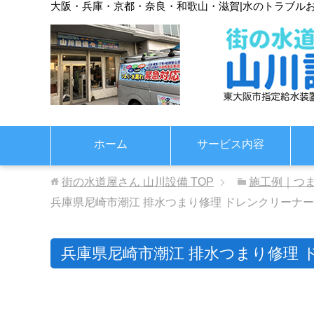
大阪・兵庫・京都・奈良・和歌山・滋賀
|
水のトラブル
ホーム
サービス内容
街の水道屋さん 山川設備
TOP
施工例｜つ
兵庫県尼崎市潮江 排水つまり修理 ドレンクリーナー
兵庫県尼崎市潮江 排水つまり修理 