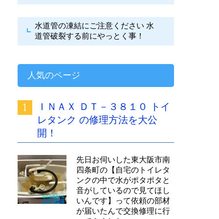
水道管の凍結にご注意ください
水
道管破裂する前にやっとく事！
人気のページ
ＩＮＡＸ ＤＴ－３８１０ トイ
レタンク の修理方法を大公
開！
先日お伺いした東大阪市南
四条町の【自宅のトイレタ
ンクの中で水がポタポタと
音がしているので見てほし
いんです】って依頼の部材
が届いたんで交換修理に行