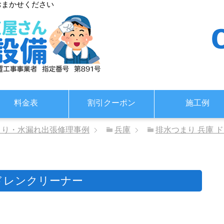
おまかせください
料金表
割引クーポン
施工例
まり・水漏れ出張修理事例
兵庫
排水つまり 兵庫 
ドレンクリーナー