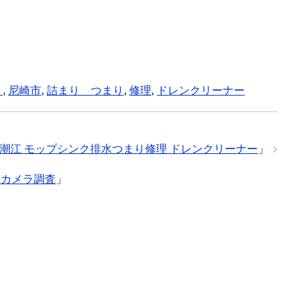
り
,
尼崎市
,
詰まり つまり
,
修理
,
ドレンクリーナー
潮江 モップシンク排水つまり修理 ドレンクリーナー
」
 カメラ調査
」