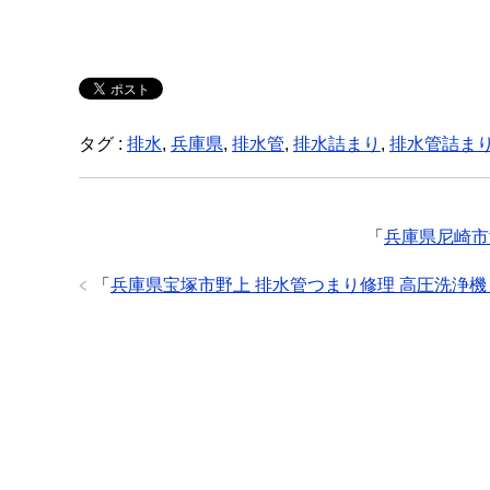
タグ :
排水
,
兵庫県
,
排水管
,
排水詰まり
,
排水管詰ま
「
兵庫県尼崎市
「
兵庫県宝塚市野上 排水管つまり修理 高圧洗浄機