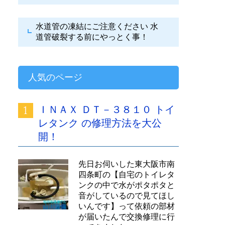
水道管の凍結にご注意ください
水
道管破裂する前にやっとく事！
人気のページ
ＩＮＡＸ ＤＴ－３８１０ トイ
レタンク の修理方法を大公
開！
先日お伺いした東大阪市南
四条町の【自宅のトイレタ
ンクの中で水がポタポタと
音がしているので見てほし
いんです】って依頼の部材
が届いたんで交換修理に行