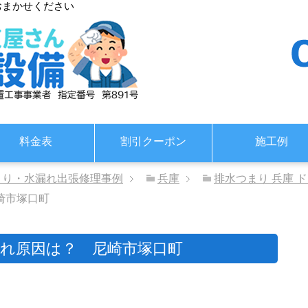
おまかせください
料金表
割引クーポン
施工例
まり・水漏れ出張修理事例
兵庫
排水つまり 兵庫 
崎市塚口町
れ原因は？ 尼崎市塚口町