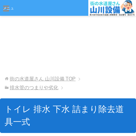
おまかせください
メニュ
ー
街の水道屋さん 山川設備
TOP
排水管のつまりや劣化
トイレ 排水 下水 詰まり除去道
具一式