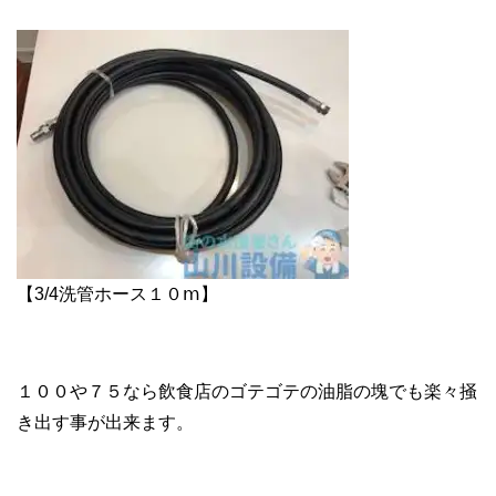
【3/4洗管ホース１０ⅿ】
１００や７５なら飲食店のゴテゴテの油脂の塊でも楽々掻
き出す事が出来ます。