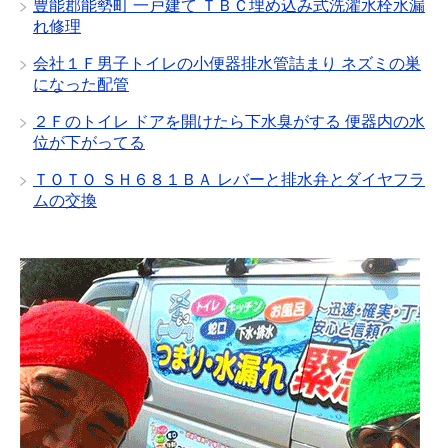
豊能郡能勢町 一戸建て ＴＢＣ埋め込み式洗濯水栓水漏
れ修理
会社１Ｆ男子トイレの小便器排水管詰まり ネズミの巣
になった配管
２Ｆのトイレ ドアを開けたら下水臭がする 便器内の水
位が下がってる
ＴＯＴＯ ＳＨ６８１ＢＡ レバーと排水弁とダイヤフラ
ムの交換