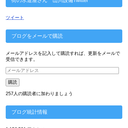
街の水道屋さん 山川設備Twitter
ツイート
ブログをメールで購読
メールアドレスを記入して購読すれば、更新をメールで
受信できます。
メ
ー
ル
購読
ア
ド
257人の購読者に加わりましょう
レ
ス
ブログ統計情報