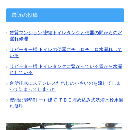
ー
カ
イ
最近の投稿
ブ
賃貸マンション 密結トイレタンクと便器の間からの水
漏れ修理
リピーター様 トイレの便器にチョロチョロ水漏れして
いる
リピーター様 トイレタンクに繋がっている管から水漏
れしている
台所排水にステンレスたわしの小さいのを流してしま
って詰まってしまった
豊能郡能勢町 一戸建て ＴＢＣ埋め込み式洗濯水栓水漏
れ修理