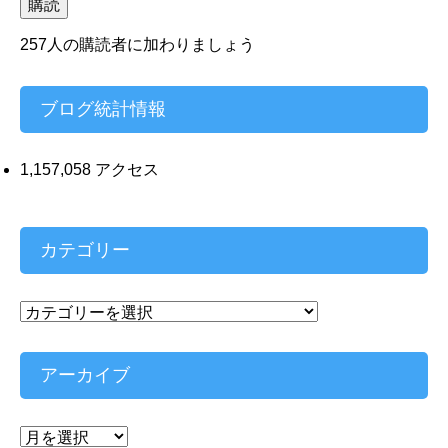
ル
購読
ア
ド
257人の購読者に加わりましょう
レ
ス
ブログ統計情報
1,157,058 アクセス
カテゴリー
カ
テ
ゴ
リ
アーカイブ
ー
ア