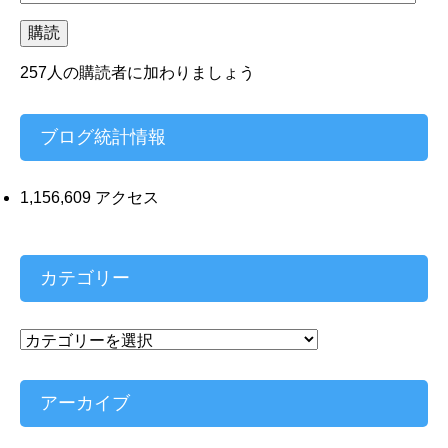
ー
ル
購読
ア
ド
257人の購読者に加わりましょう
レ
ス
ブログ統計情報
1,156,609 アクセス
カテゴリー
カ
テ
ゴ
リ
アーカイブ
ー