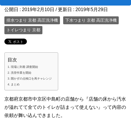
公開日 :
2019年2月10日
/ 更新日 :
2019年5月29日
排水つまり 京都 高圧洗浄機
下水つまり 京都 高圧洗浄機
トイレつまり 京都
目次
現場に到着 調査開始
洗管作業を開始
開かずの点検口を再チャレンジ
まとめ
京都府京都市中京区中島町の店舗から『店舗の床から汚水
が溢れてて全てのトイレが詰まって使えない』って内容の
依頼が舞い込んできました。