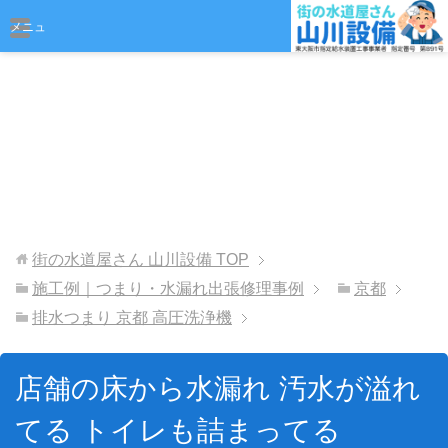
おまかせください
メニュ
ー
街の水道屋さん 山川設備
TOP
施工例｜つまり・水漏れ出張修理事例
京都
排水つまり 京都 高圧洗浄機
店舗の床から水漏れ 汚水が溢れ
てる トイレも詰まってる