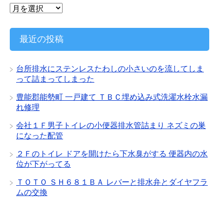
ア
ー
カ
イ
最近の投稿
ブ
台所排水にステンレスたわしの小さいのを流してしま
って詰まってしまった
豊能郡能勢町 一戸建て ＴＢＣ埋め込み式洗濯水栓水漏
れ修理
会社１Ｆ男子トイレの小便器排水管詰まり ネズミの巣
になった配管
２Ｆのトイレ ドアを開けたら下水臭がする 便器内の水
位が下がってる
ＴＯＴＯ ＳＨ６８１ＢＡ レバーと排水弁とダイヤフラ
ムの交換