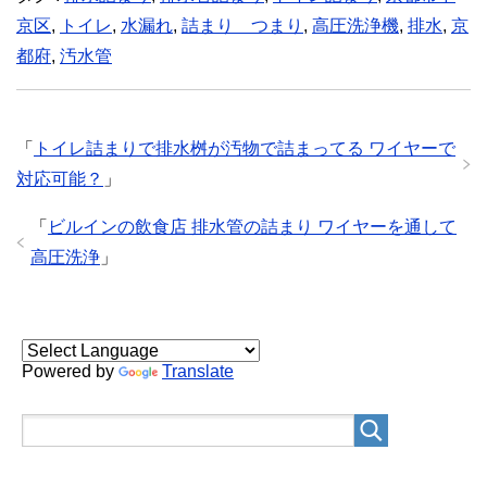
京区
,
トイレ
,
水漏れ
,
詰まり つまり
,
高圧洗浄機
,
排水
,
京
都府
,
汚水管
「
トイレ詰まりで排水桝が汚物で詰まってる ワイヤーで
対応可能？
」
「
ビルインの飲食店 排水管の詰まり ワイヤーを通して
高圧洗浄
」
Powered by
Translate