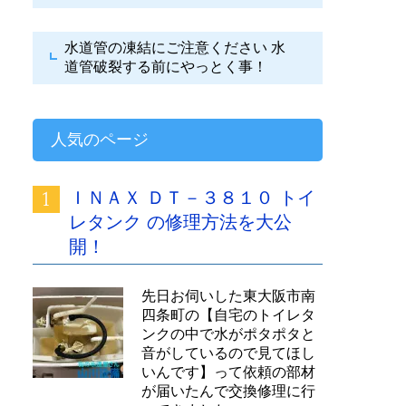
水道管の凍結にご注意ください
水
道管破裂する前にやっとく事！
人気のページ
ＩＮＡＸ ＤＴ－３８１０ トイ
レタンク の修理方法を大公
開！
先日お伺いした東大阪市南
四条町の【自宅のトイレタ
ンクの中で水がポタポタと
音がしているので見てほし
いんです】って依頼の部材
が届いたんで交換修理に行