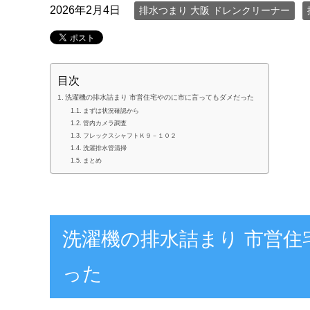
2026年2月4日
排水つまり 大阪 ドレンクリーナー
目次
洗濯機の排水詰まり 市営住宅やのに市に言ってもダメだった
まずは状況確認から
管内カメラ調査
フレックスシャフトＫ９－１０２
洗濯排水管清掃
まとめ
洗濯機の排水詰まり 市営
った