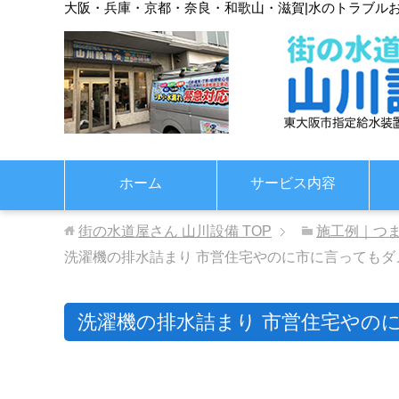
大阪・兵庫・京都・奈良・和歌山・滋賀
|
水のトラブル
ホーム
サービス内容
街の水道屋さん 山川設備
TOP
施工例｜つ
洗濯機の排水詰まり 市営住宅やのに市に言ってもダ
洗濯機の排水詰まり 市営住宅やの