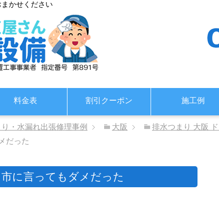
おまかせください
料金表
割引クーポン
施工例
まり・水漏れ出張修理事例
大阪
排水つまり 大阪 
メだった
に市に言ってもダメだった